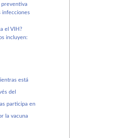
 preventiva 
 infecciones 
a el VIH?
os incluyen:
ientras está 
vés del 
s participa en 
r la vacuna 