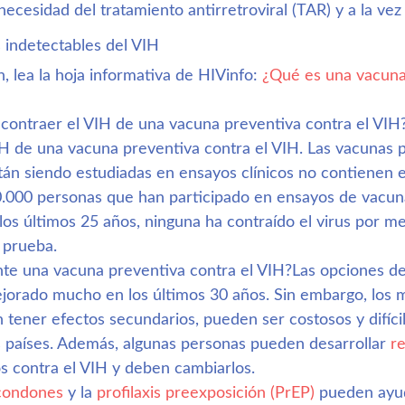
 necesidad del tratamiento antirretroviral (TAR) y a la ve
 indetectables del VIH
 lea la hoja informativa de HIVinfo: 
¿Qué es una vacuna
contraer el VIH de una vacuna preventiva contra el VIH
H de una vacuna preventiva contra el VIH. Las vacunas p
tán siendo estudiadas en ensayos clínicos no contienen e
000 personas que han participado en ensayos de vacuna
os últimos 25 años, ninguna ha contraído el virus por me
 prueba.
te una vacuna preventiva contra el VIH?Las opciones de
ejorado mucho en los últimos 30 años. Sin embargo, los
 tener efectos secundarios, pueden ser costosos y difíci
 países. Además, algunas personas pueden desarrollar 
re
 contra el VIH y deben cambiarlos.
condones
 y la 
profilaxis preexposición (PrEP)
 pueden ayud