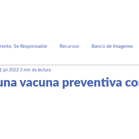
Inicio
Conócenos
Novedades
Recursos
Se
rente, Se Responsable
Recursos
Banco de Imagenes
1 jul 2022
3 min de lectura
adística
PrEP y PEP
una vacuna preventiva co