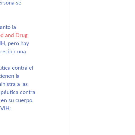
ersona se 
nto la 
od and Drug 
IH, pero hay 
 recibir una 
tica contra el 
tienen la 
inistra a las 
apéutica contra 
 en su cuerpo. 
 VIH: