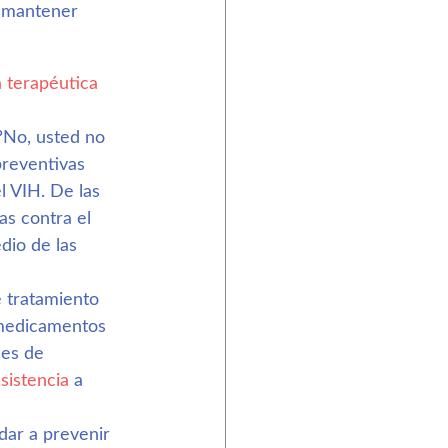
z mantener 
 terapéutica 
?No, usted no 
reventivas 
l VIH. De las 
s contra el 
dio de las 
 tratamiento 
 medicamentos 
les de 
sistencia
 a 
ar a prevenir 