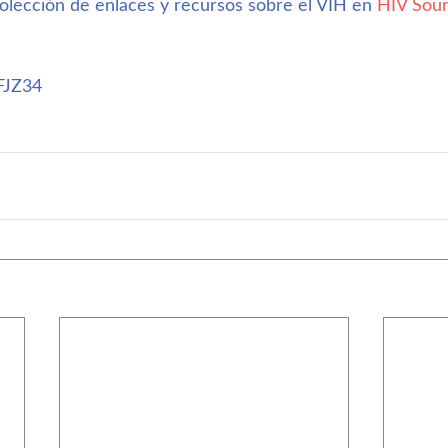
lección de enlaces y recursos sobre el VIH en 
HIV Sou
uFJZ34